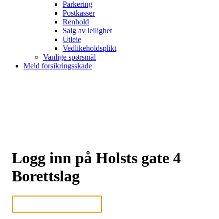
Parkering
Postkasser
Renhold
Salg av leilighet
Utleie
Vedlikeholdsplikt
Vanlige spørsmål
Meld forsikringsskade
Logg inn på Holsts gate 4
Borettslag