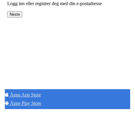
Logg inn eller registrer deg med din e-postadresse
Neste
Hold deg oppdatert på det som skjer der du
bor. Last ned Naborom.
Åpne App Store
Åpne Play Store