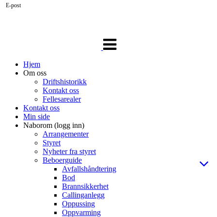
E-post
Veksle
navigasjon
Hjem
Om oss
Driftshistorikk
Kontakt oss
Fellesarealer
Kontakt oss
Min side
Naborom (logg inn)
Arrangementer
Styret
Nyheter fra styret
Beboerguide
Avfallshåndtering
Bod
Brannsikkerhet
Callinganlegg
Oppussing
Oppvarming