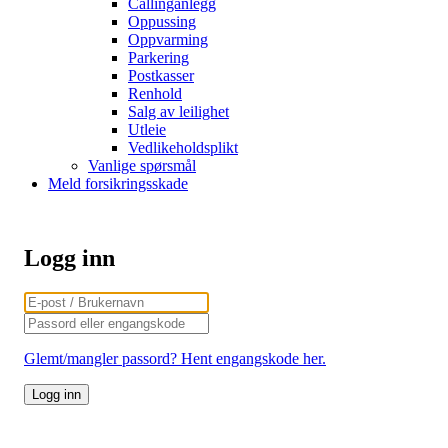
Callinganlegg
Oppussing
Oppvarming
Parkering
Postkasser
Renhold
Salg av leilighet
Utleie
Vedlikeholdsplikt
Vanlige spørsmål
Meld forsikringsskade
Logg inn
Glemt/mangler passord? Hent engangskode her.
Logg inn