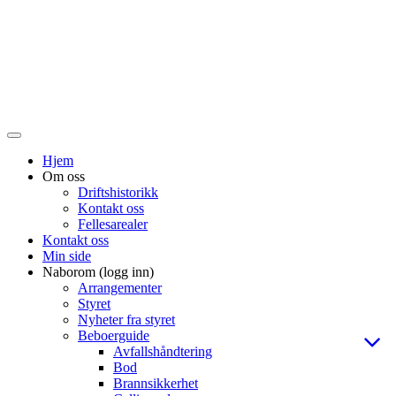
Veksle
navigasjon
Hjem
Om oss
Driftshistorikk
Kontakt oss
Fellesarealer
Kontakt oss
Min side
Naborom (logg inn)
Arrangementer
Styret
Nyheter fra styret
Beboerguide
Avfallshåndtering
Bod
Brannsikkerhet